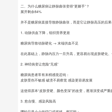
二、为什么糖尿病让静脉曲张变得“更棘手”？
展开剩余84%
并不是糖尿病直接导致静脉曲张，而是它让静脉高压的后果
1. 动脉供血下降，组织营养更差
糖尿病导致动脉硬化 → 末端供血不足
在此基础上，静脉内压力一旦升高，更容易出现皮肤硬化、
2. 神经病变让危险“无感”
糖尿病患者常有末梢感觉迟钝：
皮肤受伤不敏感 破溃不易察觉 感染更容易发展
这使得原本“皮肤变硬、颜色变深”的改变，逐渐演变成严重
3. 愈合慢、感染风险高
哪怕只是小小的切口或抓破，都可能：