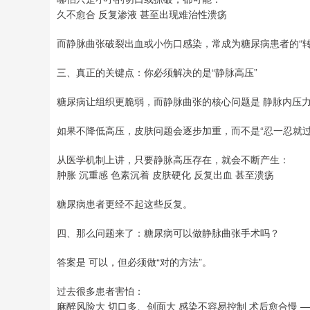
久不愈合 反复渗液 甚至出现难治性溃疡
而静脉曲张破裂出血或小伤口感染，常成为糖尿病患者的“转
三、真正的关键点：你必须解决的是“静脉高压”
糖尿病让组织更脆弱，而静脉曲张的核心问题是 静脉内压力过高（ve
如果不降低高压，皮肤问题会逐步加重，而不是“忍一忍就过
从医学机制上讲，只要静脉高压存在，就会不断产生：
肿胀 沉重感 色素沉着 皮肤硬化 反复出血 甚至溃疡
糖尿病患者更经不起这些反复。
四、那么问题来了：糖尿病可以做静脉曲张手术吗？
答案是 可以，但必须做“对的方法”。
过去很多患者害怕：
麻醉风险大 切口多、创面大 感染不容易控制 术后愈合慢 —