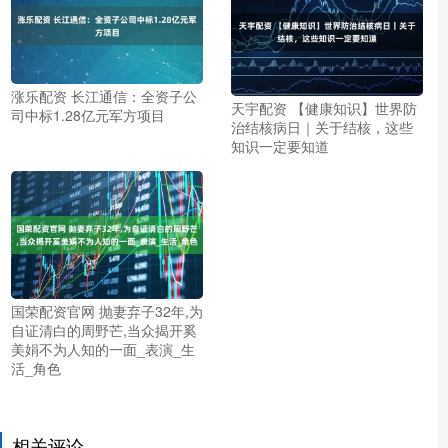
涨乐配资 长江通信：全资子公
天宇配资 【健康知识】世界防
司中标1.28亿元军方项目
治结核病日｜关于结核，这些
知识一定要知道
国荣配资官网 抛妻弃子32年,为
自证清白的周野芒,当众揭开奚
美娟不为人知的一面_表演_生
活_角色
相关评论