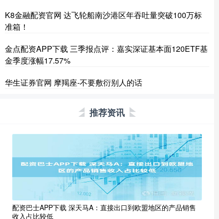
K8金融配资官网 达飞轮船南沙港区年吞吐量突破100万标
准箱！
金点配资APP下载 三季报点评：嘉实深证基本面120ETF基
金季度涨幅17.57%
华生证券官网 摩羯座-不要敷衍别人的话
推荐资讯
配资巴士APP下载 深天马A：直接出口到欧盟地区的产品销售
收入占比较低