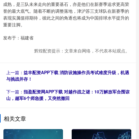
成熟，是三队未来走向的重要基石，亦是他们在新赛季追求更高荣
誉的最大底气。随着不断的调整落地，津沪苏三支球队在新赛季的
表现实属值得期待，彼此之间的角逐也将成为中国排球水平提升的
重要注脚。
发布于：福建省
辉煌配资提示：文章来自网络，不代表本站观点。
上一篇：
益丰配资APP下载 消防设施操作员考试难度升级，机遇
与挑战并存！
下一篇：
指盈配资网APP下载 对越作战之谜：10万解放军合围谅
山，越军6个师急援，又突然撤回
相关文章