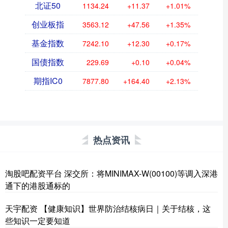
北证50
1134.24
+11.37
+1.01%
创业板指
3563.12
+47.56
+1.35%
基金指数
7242.10
+12.30
+0.17%
国债指数
229.69
+0.10
+0.04%
期指IC0
7877.80
+164.40
+2.13%
热点资讯
淘股吧配资平台 深交所：将MINIMAX-W(00100)等调入深港
通下的港股通标的
天宇配资 【健康知识】世界防治结核病日｜关于结核，这
些知识一定要知道