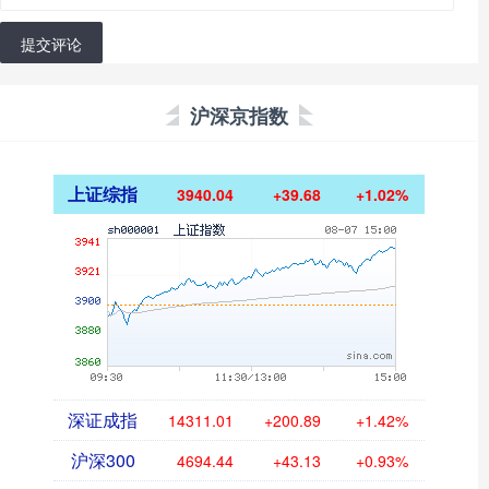
提交评论
沪深京指数
上证综指
3940.04
+39.68
+1.02%
深证成指
14311.01
+200.89
+1.42%
沪深300
4694.44
+43.13
+0.93%