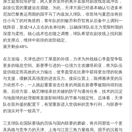
身土超加拉塔萨雷，两人更衣室外的离开直接对副攻线造成冲击，
副攻位置的重建迫在眉睫。为此，天津方面已经基本确认引进多米
尼加巴黎奥运周期的国手马丁内兹加入球队，张世琦与夏思佳将担
任小马丁的对角搭档，青年队的刘敏乔和乔皙将从后备中上调到一
线阵容，形成14人左右的名单结构，以确保球队在主力受限时期的
深度与柔性。核心战术也在随之调整，球队希望在副攻线上找到新
的支撑点，维持中前排的攻防稳定。
展开剩余48%
在主攻端，天津也进行了厚度的补强，力求为外线核心李盈莹争取
更多的喘息空间。新赛季引进的一位强力主攻娜塔莉亚，将为队伍
提供稳定而高效的火力输出，使李盈莹在比赛中获得更合理的轮换
与支援，缓解其高强度的进攻压力。接应位置上，陈搏雅承受的压
力依然不小，一人挑起重要攻击任务的局面在新赛季被期待得到改
善。后排方面，杨艺继续承担关键的防守与通传任务，技术的沉淀
与地面球的处理都将直接影响球队的节奏与稳定性。总体看，天津
队在双外援的配置下，有望重新进入世俱杯的竞争行列，与联赛中
的顶尖对手一较高下。
三支球队在国际赛场的历练与国内联赛的磨砺，将共同塑造一个更
具风格与竞争力的天津、上海与江苏三角力量格局。国手的沉着与