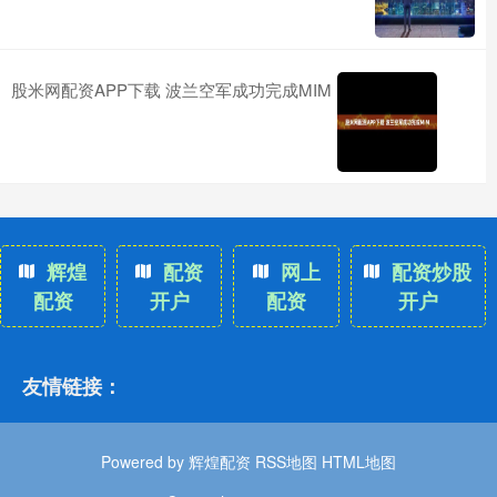
股米网配资APP下载 波兰空军成功完成MIM
辉煌
配资
网上
配资炒股
配资
开户
配资
开户
友情链接：
Powered by
辉煌配资
RSS地图
HTML地图