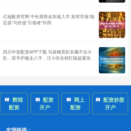
亿福配资官网 中长期资金加速入市 发挥市场“稳
定器”与价值“引领者”作用
四川中壹配资APP下载 马筱梅宽松衣藏不住大
肚，双手护腹走八字，汪小菲全程盯路超紧张
辉煌
配资
网上
配资炒股
配资
开户
配资
开户
友情链接：