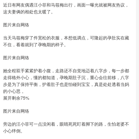
近日有网友偶遇汪小菲和马筱梅出行，画面一曝光就被网友热议，
这夫妻俩的相处也太暖了。
图片来自网络
当天马筱梅穿了件宽松的衣服，本想低调点，可隆起的孕肚实在藏
不住，看着就到了孕晚期的样子。
图片来自网络
她全程双手紧紧护着小腹，走路还不自觉地迈着八字步，每一步都
走得格外小心，懂的都知道，孕晚期肚子沉，重心会往前移，八字
步是为了保持平衡，护着肚子也是怕碰到宝宝，真是处处透着当妈
的小心思 。
展开剩余75%
图片来自网络
旁边的汪小菲可一点没闲着，眼睛死死盯着脚下的路，生怕老婆不
小心绊倒。