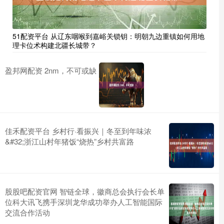
51配资平台 从辽东咽喉到嘉峪关锁钥：明朝九边重镇如何用地
理卡位术构建北疆长城带？
盈邦网配资 2nm，不可或缺
佳禾配资平台 乡村行·看振兴｜冬至到年味浓
&#32;浙江山村年猪饭“烧热”乡村共富路
股股吧配资官网 智链全球，徽商总会执行会长单
位科大讯飞携手深圳龙华成功举办人工智能国际
交流合作活动