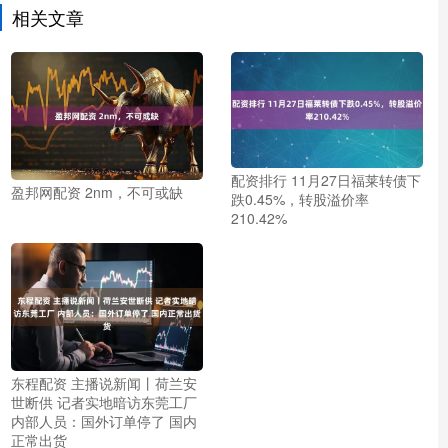
相关文章
配资排行 11月27日福莱转债下
盈邦网配资 2nm，不可或缺
跌0.45%，转股溢价率
210.42%
东程配资 主播说新闻丨荷兰安
世断供 记者实地暗访东莞工厂
内部人员：国外订单停了 国内
正常出货