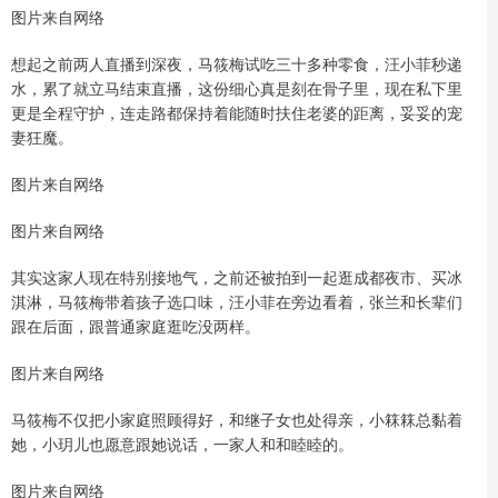
图片来自网络
想起之前两人直播到深夜，马筱梅试吃三十多种零食，汪小菲秒递
水，累了就立马结束直播，这份细心真是刻在骨子里，现在私下里
更是全程守护，连走路都保持着能随时扶住老婆的距离，妥妥的宠
妻狂魔。
图片来自网络
图片来自网络
其实这家人现在特别接地气，之前还被拍到一起逛成都夜市、买冰
淇淋，马筱梅带着孩子选口味，汪小菲在旁边看着，张兰和长辈们
跟在后面，跟普通家庭逛吃没两样。
图片来自网络
马筱梅不仅把小家庭照顾得好，和继子女也处得亲，小箖箖总黏着
她，小玥儿也愿意跟她说话，一家人和和睦睦的。
图片来自网络