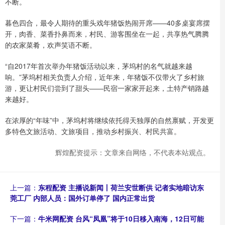
不断。
暮色四合，最令人期待的重头戏年猪饭热闹开席——40多桌宴席摆
开，肉香、菜香扑鼻而来，村民、游客围坐在一起，共享热气腾腾
的农家菜肴，欢声笑语不断。
“自2017年首次举办年猪饭活动以来，茅坞村的名气就越来越
响。”茅坞村相关负责人介绍，近年来，年猪饭不仅带火了乡村旅
游，更让村民们尝到了甜头——民宿一家家开起来，土特产销路越
来越好。
在浓厚的“年味”中，茅坞村将继续依托得天独厚的自然禀赋，开发更
多特色文旅活动、文旅项目，推动乡村振兴、村民共富。
辉煌配资提示：文章来自网络，不代表本站观点。
上一篇：
东程配资 主播说新闻丨荷兰安世断供 记者实地暗访东
莞工厂 内部人员：国外订单停了 国内正常出货
下一篇：
牛米网配资 台风“凤凰”将于10日移入南海，12日可能