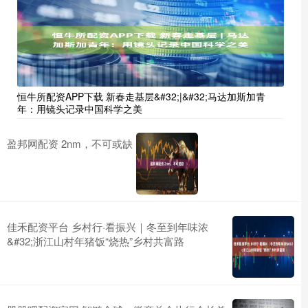
恒牛所配资APP下载 新春走基层&#32;|&#32;马达加斯加青
年：用镜头记录中国科学之美
盈邦网配资 2nm，不可或缺
佳禾配资平台 乡村行·看振兴｜冬至到年味浓
&#32;浙江山村年猪饭“烧热”乡村共富路