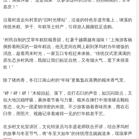
喜庆！”
沿着村道走向村里的“旧时光驿站”，沿途的特色非遗市集上，埭溪的
传统米糕、笋干、年糕等土特产，引得游人频频驻足选购。
“村民自制的艾草年糕软糯香甜，红薯干越嚼越有滋味！”上海游客杨
倜拎着刚买的一袋年糕说，他无意间在网上刷到茅坞村办年猪饭的
消息，趁着周末时光，一家五口专程赶来体验。“传统仪式里满满的
原生态乡村风情，既能让我们贴近自然，又有烟火气，逛下来很喜
欢！”
除了猪肉香，冬日江南山村的“年味”更氤氲在蒸腾的糯米香气里。
“砰！砰！砰！”木槌抬起、落下，击打石臼的声音，如沉闷鼓点，又
似大地沉稳呼吸，裹挟着节奏与力量。糯米在捶打中渐渐褪去颗粒
形态，化为一团柔韧绵密的米团。不少游客循着香味而来，围在石
臼旁，用照片、视频记录着难得一见的打年糕老手艺。
在乡村文化宣讲区，文化特派员与非遗老师联合开讲，结合茅坞村
的故事与冬至节气，将“冬至大如年”的传统理念娓娓道来，现场掌声