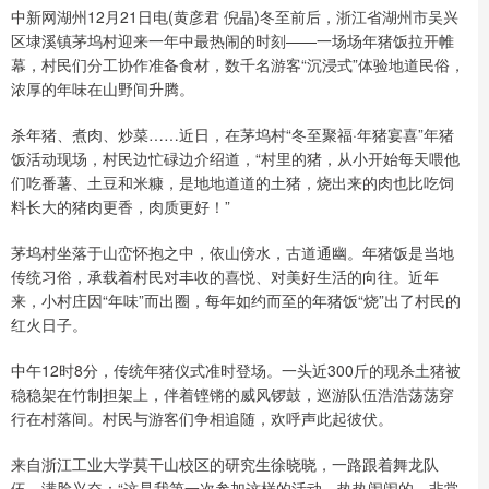
中新网湖州12月21日电(黄彦君 倪晶)冬至前后，浙江省湖州市吴兴
区埭溪镇茅坞村迎来一年中最热闹的时刻——一场场年猪饭拉开帷
幕，村民们分工协作准备食材，数千名游客“沉浸式”体验地道民俗，
浓厚的年味在山野间升腾。
杀年猪、煮肉、炒菜……近日，在茅坞村“冬至聚福·年猪宴喜”年猪
饭活动现场，村民边忙碌边介绍道，“村里的猪，从小开始每天喂他
们吃番薯、土豆和米糠，是地地道道的土猪，烧出来的肉也比吃饲
料长大的猪肉更香，肉质更好！”
茅坞村坐落于山峦怀抱之中，依山傍水，古道通幽。年猪饭是当地
传统习俗，承载着村民对丰收的喜悦、对美好生活的向往。近年
来，小村庄因“年味”而出圈，每年如约而至的年猪饭“烧”出了村民的
红火日子。
中午12时8分，传统年猪仪式准时登场。一头近300斤的现杀土猪被
稳稳架在竹制担架上，伴着铿锵的威风锣鼓，巡游队伍浩浩荡荡穿
行在村落间。村民与游客们争相追随，欢呼声此起彼伏。
来自浙江工业大学莫干山校区的研究生徐晓晓，一路跟着舞龙队
伍，满脸兴奋：“这是我第一次参加这样的活动，热热闹闹的，非常