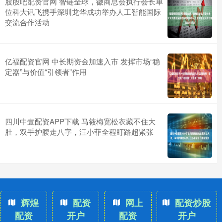
股股吧配资官网 智链全球，徽商总会执行会长单
位科大讯飞携手深圳龙华成功举办人工智能国际
交流合作活动
亿福配资官网 中长期资金加速入市 发挥市场“稳
定器”与价值“引领者”作用
四川中壹配资APP下载 马筱梅宽松衣藏不住大
肚，双手护腹走八字，汪小菲全程盯路超紧张
辉煌
配资
网上
配资炒股
配资
开户
配资
开户