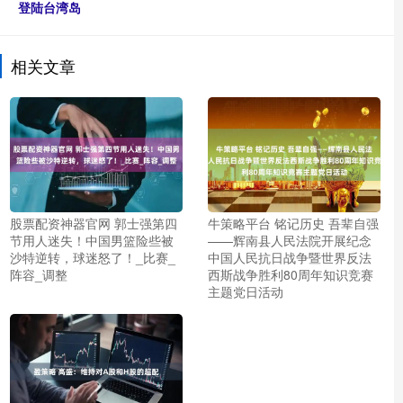
登陆台湾岛
相关文章
股票配资神器官网 郭士强第四
牛策略平台 铭记历史 吾辈自强
节用人迷失！中国男篮险些被
——辉南县人民法院开展纪念
沙特逆转，球迷怒了！_比赛_
中国人民抗日战争暨世界反法
阵容_调整
西斯战争胜利80周年知识竞赛
主题党日活动